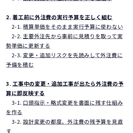
2.
着工前に外注費の実行予算を正しく組む
2-1.
積算単価をそのまま実行予算に使わない
2-2.
主要外注先から事前に見積りを取って実
勢単価に更新する
2-3.
変更・追加リスクを先読みして外注費に
予備を積む
3.
工事中の変更・追加工事が出たら外注費の予
算に即反映する
3-1.
口頭指示・略式変更を書面に残す仕組み
を作る
3-2.
設計変更の都度、外注費の残予算を見直
す