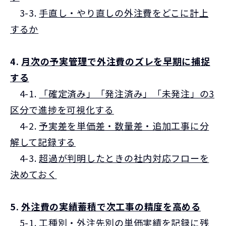
3-3.
手直し・やり直しの外注費をどこに計上
するか
4.
月次の予実管理で外注費のズレを早期に捕捉
する
4-1.
「確定済み」「発注済み」「未発注」の3
区分で進捗を可視化する
4-2.
予実差を単価差・数量差・追加工事に分
解して記録する
4-3.
超過が判明したときの社内対応フローを
決めておく
5.
外注費の実績蓄積で次工事の精度を高める
5-1.
工種別・外注先別の単価実績を記録に残