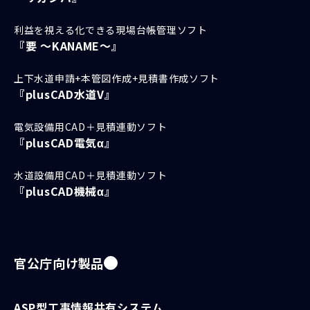
利益を視える化できる現場台帳管理ソフト
『要 ～KANAME～』
上下水道申請+本管図作成+見積書作成ソフト
『plusCAD水道V』
電気設備用CAD＋見積連動ソフト
『plusCAD電気α』
水道設備用CAD＋見積連動ソフト
『plusCAD機械α』
官公庁向け製品
ASP型工事情報共有システム