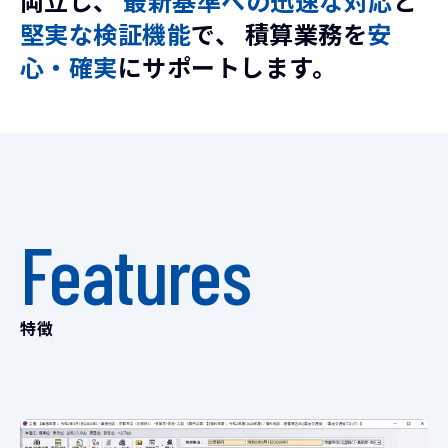
両立し、
最新基準への迅速な対応
と
堅実な検証機能
で、
積算業務を
安
心・確実
にサポートします。
Features
特徴