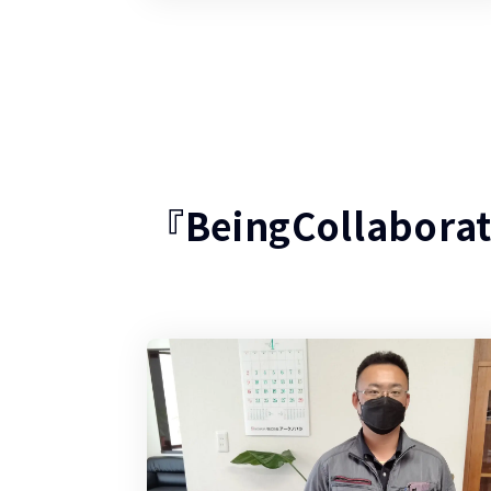
『BeingCollabo