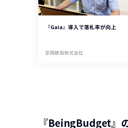
『Gaia』導入で落札率が向上
安岡建設株式会社
『BeingBudget