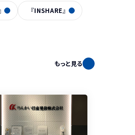
n』
『INSHARE』
もっと見る