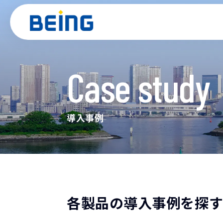
Case study
建設業
製品情報
サポート
導入事例
お役立ち
土木工事積
『Gaia C
導入事例
土木工事積
『Gaia11
工程管理機能
『BeingC
入札マネジ
各製品の導入事例を探
『BeingB
見積・実行