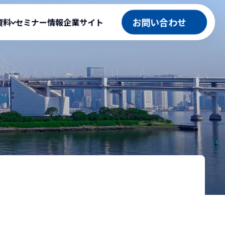
お問い合わせ
資料
セミナー情報
企業サイト
官公庁向け製品
テム
役立ち資料
ation』導入事例
ASP型工事情報共有システム
事例
工事成績評定システム
ト
公共工事積算システム
ingBudget）
工程管理型マネジメントシステム
ト