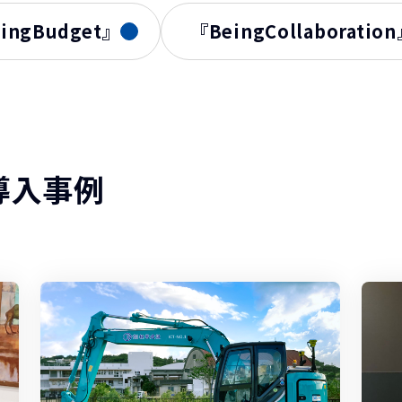
udget』
『plusCAD電気α』
ingBudget』
『BeingCollaboratio
マネジメントシステム
水道設備用CAD＋見積連動ソフト
roject-CCPM』
『plusCAD機械α』
定点シミュレーション
US』
の導入事例