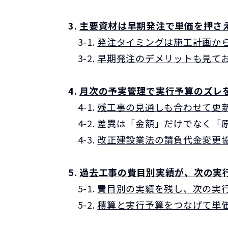
3.
主要資材は早期発注で単価を押さ
3-1.
発注タイミングは施工計画か
3-2.
早期発注のデメリットも見て
4.
月次の予実管理で実行予算のズレ
4-1.
残工事の見通しも合わせて更
4-2.
差異は「金額」だけでなく「
4-3.
改正建設業法の請負代金変更
5.
過去工事の費目別実績が、次の実
5-1.
費目別の実績を残し、次の実
5-2.
積算と実行予算をつなげて単