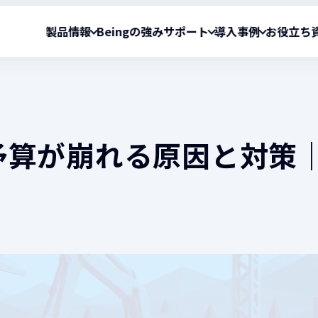
製品情報
Beingの強み
サポート
導入事例
お役立ち
向け製品
サポート情報
導入事例
お役立ち資料
資料
予算が崩れる原因と対策
算システム
お問い合わせ窓口一覧
『Gaia Cloud』導入事例
積算のお役立ち資料
クラウド型工事情報総合マネジメントシス
ダウンロードデータ
実行予算・原価管理のお
『BeingCollabor
loud』
『INSHARE』
リモートサポート
『BeingBudget』導入事例
サポートからのお知らせ
『INSHARE』導入
算システム
土木専門のデータベース＆マッチングサイ
OS対応状況
ログイン（Gaia Cloud）
』
『サガシバ』
製品別動作環境
ログイン（Gaia11・Gaia10／
Be
付き ASP 型工事情報共有システム
利益を視える化できる現場台帳管理ソフト
ollaboration 』シリーズ
『要 ～KANAME～』
メントシステム
上下水道申請+本管図作成+見積書作成ソフ
id』
『plusCAD水道V』
予算システム
電気設備用CAD＋見積連動ソフト