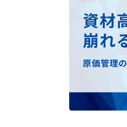
『BeingB
工程管理型
『BeingP
工事成績評
『評点PL