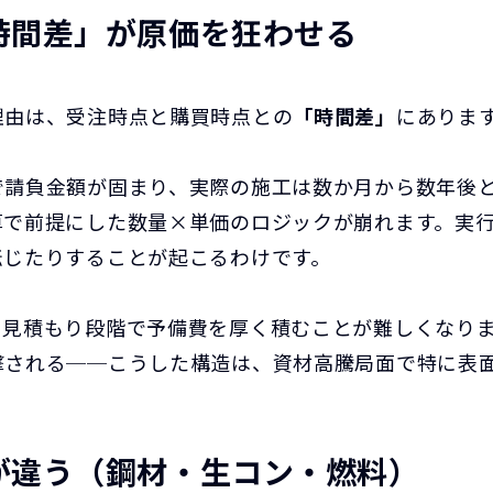
時間差」が原価を狂わせる
理由は、受注時点と購買時点との
「時間差」
にありま
で請負金額が固まり、実際の施工は数か月から数年後
算で前提にした数量×単価のロジックが崩れます。実
転じたりすることが起こるわけです。
、見積もり段階で予備費を厚く積むことが難しくなり
撃される──こうした構造は、資材高騰局面で特に表
が違う（鋼材・生コン・燃料）