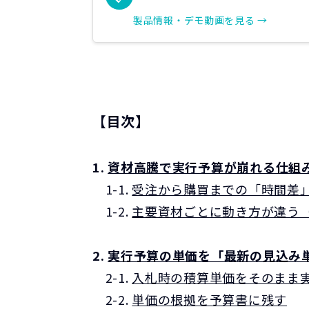
製品情報・デモ動画を見る →
【目次】
1.
資材高騰で実行予算が崩れる仕組
1-1.
受注から購買までの「時間差
1-2.
主要資材ごとに動き方が違う
2.
実行予算の単価を「最新の見込み
2-1.
入札時の積算単価をそのまま
2-2.
単価の根拠を予算書に残す