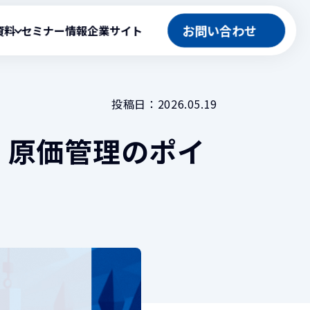
お問い合わせ
資料
セミナー情報
企業サイト
投稿日：
2026.05.19
官公庁向け製品
｜原価管理のポイ
テム
役立ち資料
ation』導入事例
ASP型工事情報共有システム
事例
工事成績評定システム
ト
公共工事積算システム
ingBudget）
工程管理型マネジメントシステム
ト