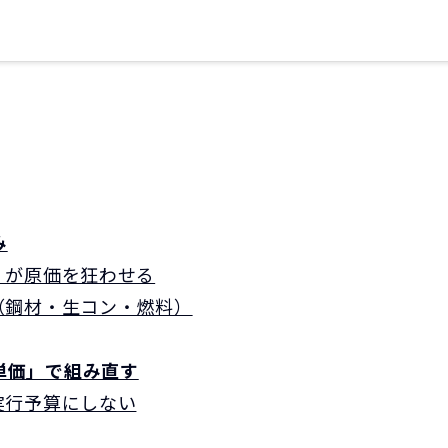
み
」が原価を狂わせる
（鋼材・生コン・燃料）
単価」で組み直す
実行予算にしない