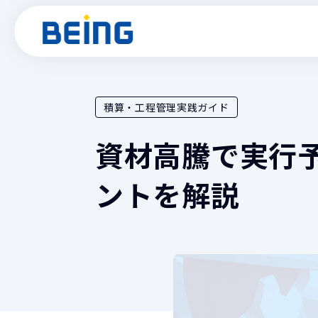
積算・工程管理実践ガイド
建設業
製品情報
サポート
導入事例
お役立ち
資材高騰で実行
土木工事積
『Gaia C
ントを解説
土木工事積
『Gaia11
工程管理機能
『BeingC
入札マネジ
『BeingB
見積・実行