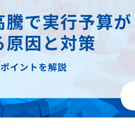
udget』
『plusCAD電気α』
マネジメントシステム
水道設備用CAD＋見積連動ソフト
roject-CCPM』
『plusCAD機械α』
定点シミュレーション
US』