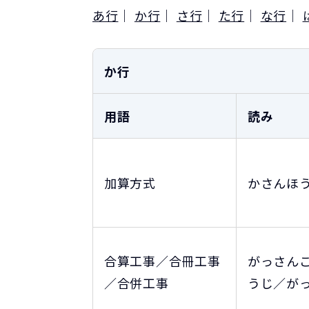
あ行
｜
か行
｜
さ行
｜
た行
｜
な行
｜
か行
用語
読み
加算方式
かさんほ
合算工事／合冊工事
がっさん
／合併工事
うじ／が