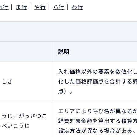
は行
｜
ま行
｜
や行
｜
ら行
｜
わ行
説明
入札価格以外の要素を数値化
うしき
化した価格評価点を合計する
点）。
エリアにより呼び名が異なる
こうじ／がっさつこ
経費対象金額を算出する積算
っぺいこうじ
設定方法が異なる場合がある