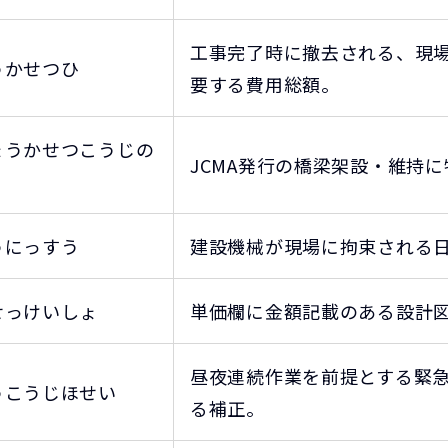
工事完了時に撤去される、現
うかせつひ
要する費用総額。
ょうかせつこうじの
JCMA発行の橋梁架設・維持
うにっすう
建設機械が現場に拘束される
せっけいしょ
単価欄に金額記載のある設計
昼夜連続作業を前提とする緊急
うこうじほせい
る補正。