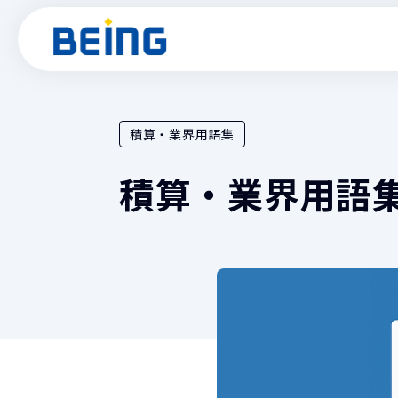
積算・業界用語集
建設業
製品情報
サポート
導入事例
お役立ち
積算・業界用語
土木工事積
『Gaia C
土木工事積
『Gaia11
工程管理機能
『BeingC
入札マネジ
『BeingB
見積・実行