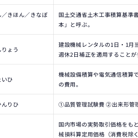
ん／きほん／きなぼ
国土交通省土木工事積算基準
本」と呼ぶ。
建設機械レンタルの1日・1月
んりょう
週休2日補正を適用することが
機械設備積算や電気通信積算
たいひ
の費用。
かんりひ
①品質管理試験費 ②出来形管
国内市場の実勢取引価格をも
く
械損料算定用価格（消費税除