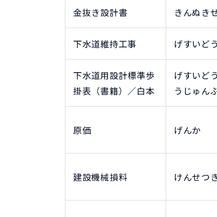
金抜き設計書
きんぬき
下水道維持工事
げすいど
下水道用設計標準歩
げすいど
掛表（書籍）／白本
うじゅん
原価
げんか
建設機械損料
けんせつ