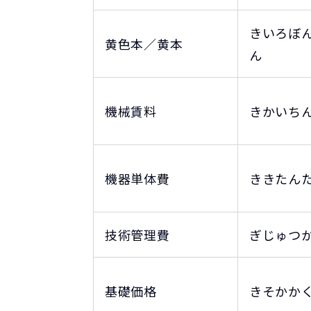
きいろぼ
黄色本／黄本
ん
機械賃料
きかいち
機器単体費
ききたん
技術管理費
ぎじゅつ
基礎価格
きそかか