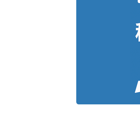
『BeingB
工程管理型
『BeingP
工事成績評
『評点PL