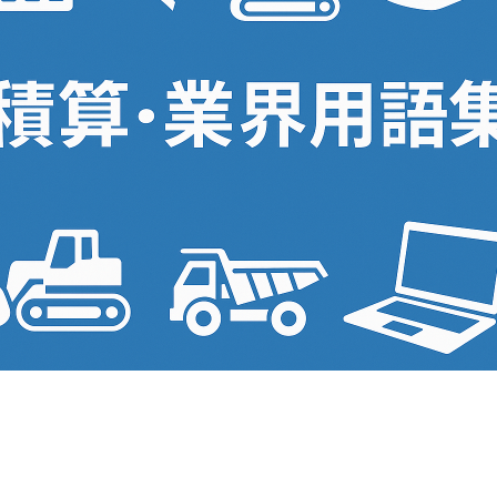
udget』
『plusCAD電気α』
マネジメントシステム
水道設備用CAD＋見積連動ソフト
roject-CCPM』
『plusCAD機械α』
定点シミュレーション
US』