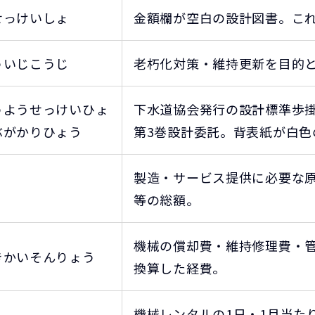
せっけいしょ
金額欄が空白の設計図書。こ
ういじこうじ
老朽化対策・維持更新を目的
うようせっけいひょ
下水道協会発行の設計標準歩掛
ぶがかりひょう
第3巻設計委託。背表紙が白色
製造・サービス提供に必要な
等の総額。
機械の償却費・維持修理費・管
きかいそんりょう
換算した経費。
機械レンタルの1日・1月当た