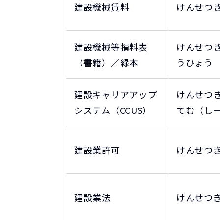
建設機械賃料
けんせつ
建設機械等損料表
けんせつ
（書籍）／緑本
うひょう
建設キャリアアップ
けんせつ
システム（CCUS）
てむ（し
建設業許可
けんせつ
建設業法
けんせつ