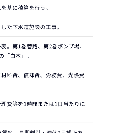
れを基に積算を行う。
とした下水道施設の工事。
表。第1巻管路、第2巻ポンプ場、
の「白本」。
原材料費、償却費、労務費、光熱費
理費等を1時間または1日当たりに
り賃料。長期割引・週休2日補正あ