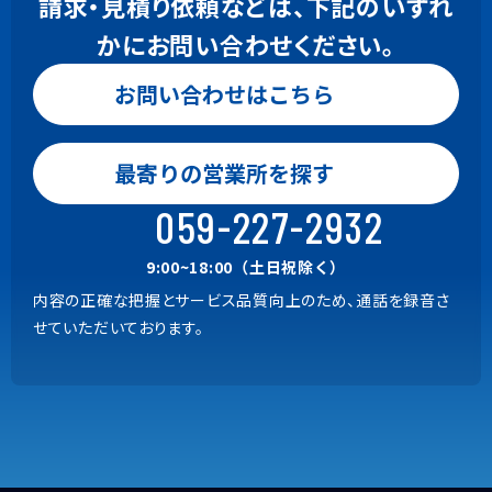
請求・見積り依頼などは、下記のいずれ
製品に関する情報
かにお問い合わせください。
ビーイングホームページへの
リンク
お問い合わせはこちら
お問い合わせはこちら
0120-24-9801
本規約への同意
利用者は、本規約の各条項に同
最寄りの営業所を探す
Gaia, BeingBudget, BeingBid
意する場合に限り、ロゴ等の利
9:00~18:00（土日祝除く）
059-227-2932
用をすることができます。利用者
が、ロゴ等のダウンロードまた
059-221-0815
9:00~18:00（土日祝除く）
は利用を開始した時点で、利用
内容の正確な把握とサービス品質向上のため、通話を録音さ
上記以外の商品
者は本規約に同意したものとみ
せていただいております。
9:00~18:00（土日祝除く）
なします。
内容の正確な把握とサービス品質向上のため、通話を録音さ
権利帰属
せていただいております。
ビーイングのロゴ等に関する一
切の権利（著作権、商標権等の
知的財産権を含むがこれらに限