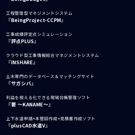
利用者は、ビーイング以外の
工程管理型マネジメントシステム
サービス、製品がビーイング
『BeingProject-CCPM』
のサービス、製品であるかの
ように誤認されるおそれのあ
工事成績評定点シミュレーション
『評点PLUS』
る態様で、ロゴ等の利用をし
ないでください。
クラウド型工事情報総合マネジメントシステム
『INSHARE』
ビーイングまたはビーイング
の製品、サービスを誹謗中傷
土木専門のデータベース＆マッチングサイト
し、またはビーイングの信用
『サガシバ』
を毀損するような方法でロゴ
等の利用をしないでくださ
利益を視える化できる現場台帳管理ソフト
『要 ～KANAME～』
い。
違法、反社会的勢力に関連す
上下水道申請+本管図作成+見積書作成ソフト
る、または公序良俗に違反す
『plusCAD水道V』
る内容を掲載する媒体等での