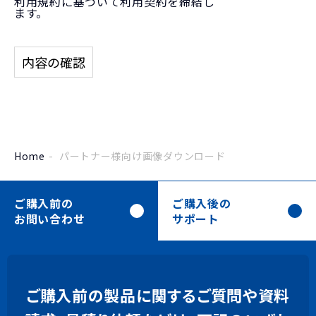
利用規約に基づいて利用契約を締結し
ます。
者（以下「利用者」）との間で代
理店契約が締結されているときに
は、本規約の各条項または本規約
が企図する取引の性質に反しない
限り、ビーイングと利用者との間
で締結された「代理店契約書」を
適宜読み替えて適用するものとし
ます。
Home
パートナー様向け画像ダウンロード
定義
ご購入前の
ご購入後の
「ロゴ等」とは、以下を総称し
お問い合わせ
サポート
ていいます。
ビーイング社名ロゴ
ビーイング製品ロゴ
ご購入前の製品に関するご質問や資料
ビーイングおよびビーイング