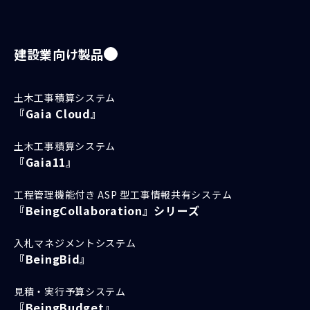
成に必要な範囲で利用す
るため
建設業向け製品
ロゴ等の利用にあたっては、
必ずロゴが示す製品名や会社
名がビーイングの登録商標ま
土木工事積算システム
『Gaia Cloud』
たは商標であり、その著作権
はビーイングに帰属すること
土木工事積算システム
を明記してください。
『Gaia11』
ロゴ等の掲載にあたってはビ
工程管理機能付き ASP 型工事情報共有システム
ーイングが提供するロゴデー
『BeingCollaboration』シリーズ
タを使用し、変更を加えない
でください。
入札マネジメントシステム
『BeingBid』
ロゴ等の利用に関する権利を
第三者に譲渡、転貸しないで
見積・実行予算システム
ください。
『BeingBudget』