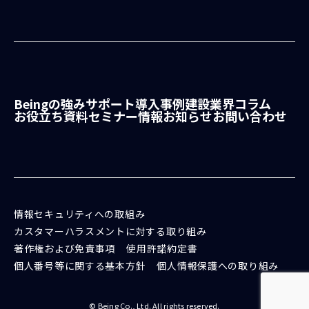
なければなりません。
ビーイングホームページへの
リンクは、通常のリンク設定
のみとし、フレームの切り出
し等は行いません。ビーイン
Beingの強み
サポート
導入事例
建設業界コラム
グの社名表記は「株式会社ビ
お役立ち資料
セミナー情報
お知らせ
お問い合わせ
ーイング」としてください。
本規約の変更
ビーイングは、以下の場合
に、ビーイングの裁量により
情報セキュリティへの取組み
随時本規約を変更することが
カスタマーハラスメントに対する取り組み
できるものとし、本規約に基
著作権および免責事項
使用許諾約定書
づく利用許諾を撤回する権利
個人番号等に関する基本方針
個人情報保護への取り組み
を有します。
利用規約の変更が、利用
© Being Co., Ltd. All rights reserved.