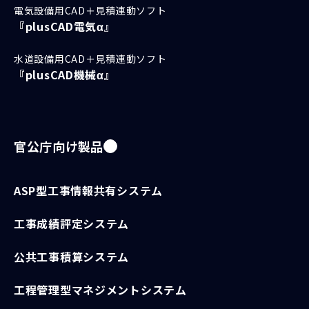
電気設備用CAD＋見積連動ソフト
ロゴ等の利用はしないでくだ
『plusCAD電気α』
さい。
水道設備用CAD＋見積連動ソフト
ビーイングは、ロゴ等の利用
『plusCAD機械α』
方法（掲載場所、サイズ、併
用されるテキストの内容等）
について諾否を下す権利を有
します。ビーイングが不適当
官公庁向け製品
と判断した場合は、ロゴ等の
利用の中止を求める場合があ
ASP型工事情報共有システム
ります。この場合、ビーイン
グは利用者に対し、ロゴ等の
工事成績評定システム
表示の削除、ロゴ等の表示物
件の回収等を請求することが
公共工事積算システム
できるものとし、利用者は直
工程管理型マネジメントシステム
ちにビーイングの要求に応じ