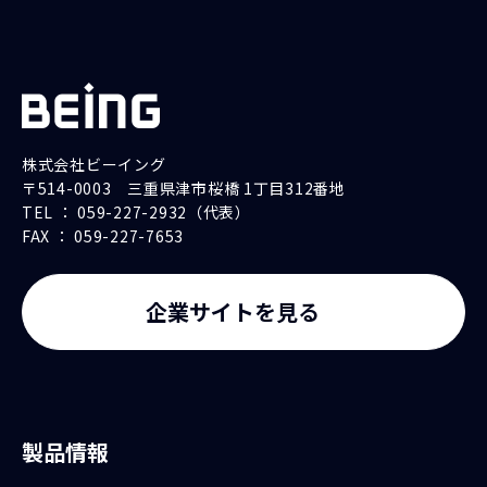
らない）は、すべてビーイングに
帰属します。
利用条件
ロゴ等の利用目的は、以下記
載の場合に限ります。利用目
株式会社ビーイング
的以外の用途に供さないでく
〒514-0003 三重県津市桜橋 1丁目312番地
TEL ： 059-227-2932（代表）
ださい。
FAX ： 059-227-7653
ビーイング製品を紹介す
るため
企業サイトを見る
ビーイング製品やサービ
スを示すため
ビーイングと提携関係に
ある利用者が、当該提携
製品情報
に関し、当該提携目的達