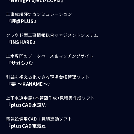
工事成績評定点シミュレーション
『評点PLUS』
クラウド型工事情報総合マネジメントシステム
『INSHARE』
土木専門のデータベース＆マッチングサイト
『サガシバ』
利益を視える化できる現場台帳管理ソフト
『要 ～KANAME～』
上下水道申請+本管図作成+見積書作成ソフト
『plusCAD水道V』
電気設備用CAD＋見積連動ソフト
『plusCAD電気α』