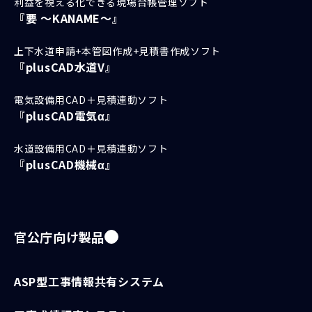
利益を視える化できる現場台帳管理ソフト
『要 ～KANAME～』
上下水道申請+本管図作成+見積書作成ソフト
『plusCAD水道V』
電気設備用CAD＋見積連動ソフト
『plusCAD電気α』
水道設備用CAD＋見積連動ソフト
『plusCAD機械α』
官公庁向け製品
ASP型工事情報共有システム