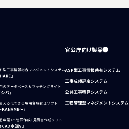
官公庁向け製品
ド型工事情報総合マネジメントシステム
ASP型工事情報共有システム
SHARE』
工事成績評定システム
門のデータベース＆マッチングサイト
公共工事積算システム
ガシバ』
工程管理型マネジメントシステム
視える化できる現場台帳管理ソフト
～KANAME～』
道申請+本管図作成+見積書作成ソフト
usCAD水道V』