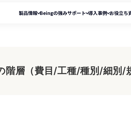
製品情報
Beingの強み
サポート
導入事例
お役立ち
向け製品
サポート情報
導入事例
お役立ち資料
資料
算システム
お問い合わせ窓口一覧
『Gaia Cloud』導入事例
積算のお役立ち資料
クラウド型工事情報総合マネジメントシス
ダウンロードデータ
実行予算・原価管理のお
『BeingCollabor
loud』
『INSHARE』
の階層（費目/工種/種別/細別
リモートサポート
『BeingBudget』導入事例
サポートからのお知らせ
『INSHARE』導入
算システム
土木専門のデータベース＆マッチングサイ
OS対応状況
ログイン（Gaia Cloud）
』
『サガシバ』
製品別動作環境
ログイン（Gaia11・Gaia10／
Be
付き ASP 型工事情報共有システム
利益を視える化できる現場台帳管理ソフト
ollaboration 』シリーズ
『要 ～KANAME～』
メントシステム
上下水道申請+本管図作成+見積書作成ソフ
id』
『plusCAD水道V』
予算システム
電気設備用CAD＋見積連動ソフト