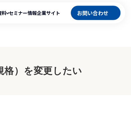
お問い合わせ
資料
セミナー情報
企業サイト
官公庁向け製品
テム
役立ち資料
ation』導入事例
ASP型工事情報共有システム
/規格）を変更したい
事例
工事成績評定システム
ト
公共工事積算システム
ingBudget）
工程管理型マネジメントシステム
ト