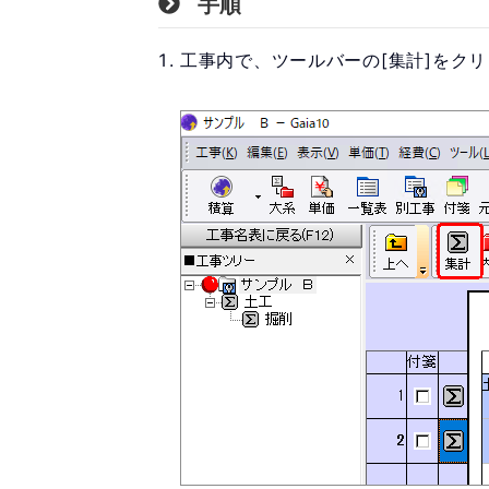
手順
『BeingB
工程管理型
工事内で、ツールバーの[集計]をク
『BeingP
工事成績評
『評点PL