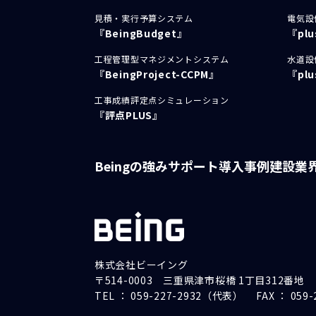
見積・実行予算システム
電気設
『BeingBudget』
『pl
工程管理型マネジメントシステム
水道設
『BeingProject-CCPM』
『pl
工事成績評定点シミュレーション
『評点PLUS』
Beingの強み
サポート
導入事例
建設業
株式会社ビーイング
〒514-0003 三重県津市桜橋 1丁目312番地
TEL ： 059-227-2932（代表）
FAX ： 059-