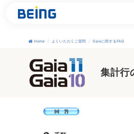
Home
よくいただくご質問
Gaiaに関するFAQ
建設業
製品情報
サポート
導入事例
お役立ち
土木工事積
『Gaia C
集計行
土木工事積
『Gaia11
工程管理機能
『BeingC
入札マネジ
『BeingB
見積・実行