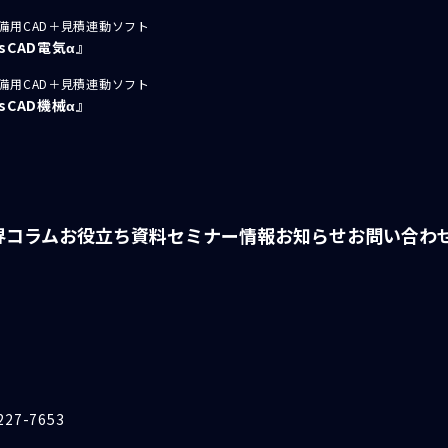
備用CAD＋見積連動ソフト
usCAD電気α』
備用CAD＋見積連動ソフト
usCAD機械α』
界コラム
お役立ち資料
セミナー情報
お知らせ
お問い合わ
227-7653