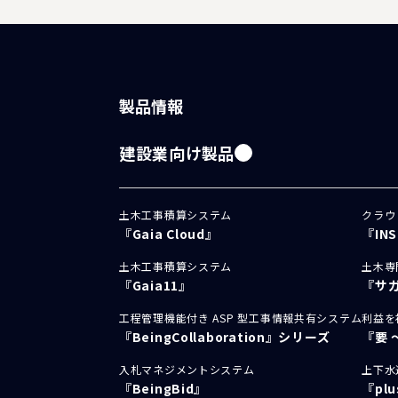
製品情報
建設業向け製品
土木工事積算システム
クラウ
『Gaia Cloud』
『IN
土木工事積算システム
土木専
『Gaia11』
『サ
工程管理機能付き ASP 型工事情報共有システム
利益を
『BeingCollaboration』シリーズ
『要 
入札マネジメントシステム
上下水
『BeingBid』
『pl