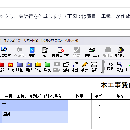
udget』
『plusCAD電気α』
マネジメントシステム
水道設備用CAD＋見積連動ソフト
リックし、集計行を作成します（下図では費目、工種、が作
roject-CCPM』
『plusCAD機械α』
定点シミュレーション
US』