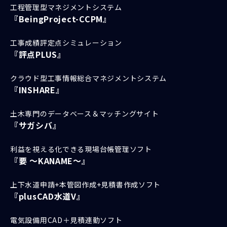
工程管理型マネジメントシステム
『BeingProject-CCPM』
工事成績評定点シミュレーション
『評点PLUS』
クラウド型工事情報総合マネジメントシステム
『INSHARE』
土木専門のデータベース＆マッチングサイト
『サガシバ』
利益を視える化できる現場台帳管理ソフト
『要 ～KANAME～』
上下水道申請+本管図作成+見積書作成ソフト
『plusCAD水道V』
電気設備用CAD＋見積連動ソフト