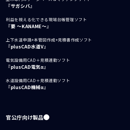
『サガシバ』
利益を視える化できる現場台帳管理ソフト
『要 ～KANAME～』
上下水道申請+本管図作成+見積書作成ソフト
『plusCAD水道V』
電気設備用CAD＋見積連動ソフト
『plusCAD電気α』
水道設備用CAD＋見積連動ソフト
『plusCAD機械α』
官公庁向け製品