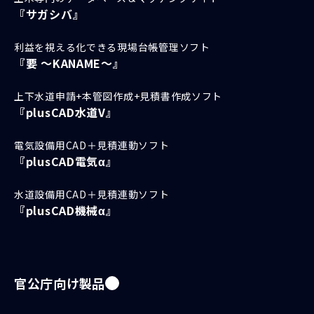
『サガシバ』
利益を視える化できる現場台帳管理ソフト
『要 ～KANAME～』
上下水道申請+本管図作成+見積書作成ソフト
『plusCAD水道V』
電気設備用CAD＋見積連動ソフト
『plusCAD電気α』
水道設備用CAD＋見積連動ソフト
『plusCAD機械α』
官公庁向け製品