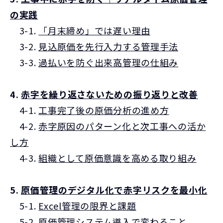
の実践
3-1.
「月末締め」では遅い理由
3-2.
見込原価を先行入力する管理手法
3-3.
過払いを防ぐ出来高管理の仕組み
4.
赤字を繰り返さないための振り返りと改善
4-1.
工事完了後の原価分析の進め方
4-2.
赤字原因のパターン化と次工事への活か
し方
4-3.
組織として原価意識を高める取り組み
5.
原価管理のデジタル化で赤字リスクを最小化
5-1.
Excel管理の限界と課題
5-2.
原価管理システム導入で変わること