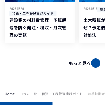
2026.07.29
2026.07.16
積
積算・工程管理実践ガイド
建設業の材料費管理｜予算超
土木積算
過を防ぐ発注・検収・月次管
ぜ？予定
理の実務
対処法
もっと見る
Home
コラム一覧
積算・工程管理実践ガイド
若手技術者